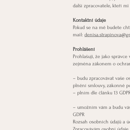
další zpracovatele, kteří 
Kontaktní údaje
Pokud se na mě budete chtí
mail:
denisa.strapinova@g
Prohlášení
Prohlašuji, že jako správc
zejména zákonem o ochran
– budu zpracovávat vaše o
plnění smlouvy, zákonné p
– plním dle článku 13 GDP
– umožním vám a budu vás 
GDPR
Rozsah osobních údajů a ú
Zpracovávám osobní údaje, k