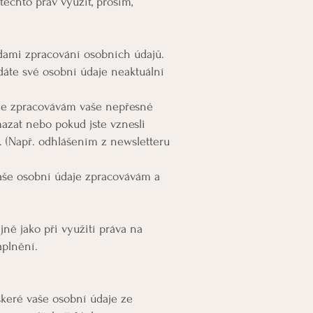
ěchto práv využít, prosím,
dami zpracování osobních údajů.
áte své osobní údaje neaktuální
 že zpracovávám vaše nepřesné
azat nebo pokud jste vznesli
 (Např. odhlášením z newsletteru
vaše osobní údaje zpracovávám a
ně jako při využití práva na
aplnění.
škeré vaše osobní údaje ze