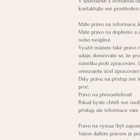
V souvislosti s ochranou o
kontaktujte mě prostředni
Máte právo na informace, 
Máte právo na doplnění a 
nebo neúplné.
Využít můžete také právo 
údaje, domníváte se, že p
námitku proti zpracování.
omezujete účel zpracování 
Díky právu na přístup mě m
proč.
Právo na přenositelnost
Pokud byste chtěli své oso
přístup, ale informace vám 
Právo na výmaz (být zapom
Vaším dalším právem je pr