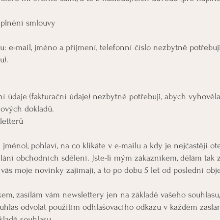
 plnění smlouvy
: e-mail, jméno a příjmení, telefonní číslo nezbytně potřebuj
u).
bní údaje (fakturační údaje) nezbytně potřebuji, abych vyhově
ňových dokladů.
letterů
 jméno), pohlaví, na co klikáte v e-mailu a kdy je nejčastěji 
lání obchodních sdělení. Jste-li mým zákazníkem, dělám tak
ás moje novinky zajímají, a to po dobu 5 let od poslední obj
em, zasílám vám newslettery jen na základě vašeho souhlasu,
uhlas odvolat použitím odhlašovacího odkazu v každém zasla
kladě souhlasu