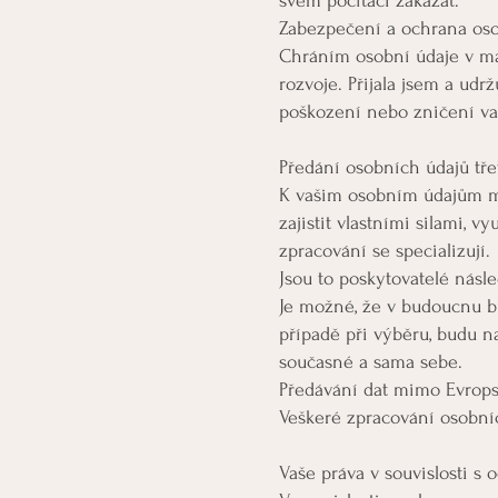
svém počítači zakázat.
Zabezpečení a ochrana os
Chráním osobní údaje v ma
rozvoje. Přijala jsem a udr
poškození nebo zničení va
Předání osobních údajů tř
K vašim osobním údajům maj
zajistit vlastními silami, v
zpracování se specializují.
Jsou to poskytovatelé násle
Je možné, že v budoucnu bu
případě při výběru, budu n
současné a sama sebe.
Předávání dat mimo Evrops
Veškeré zpracování osobn
Vaše práva v souvislosti s