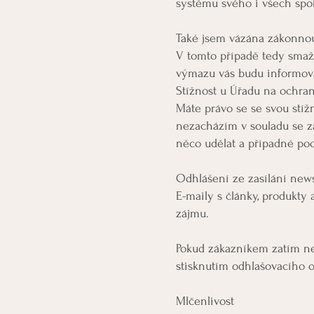
systému svého i všech spol
Také jsem vázána zákonnou
V tomto případě tedy sma
výmazu vás budu informova
Stížnost u Úřadu na ochra
Máte právo se se svou stíž
nezacházím v souladu se z
něco udělat a případné po
Odhlášení ze zasílání new
E-maily s články, produkt
zájmu.
Pokud zákazníkem zatím ne
stisknutím odhlašovacího 
Mlčenlivost