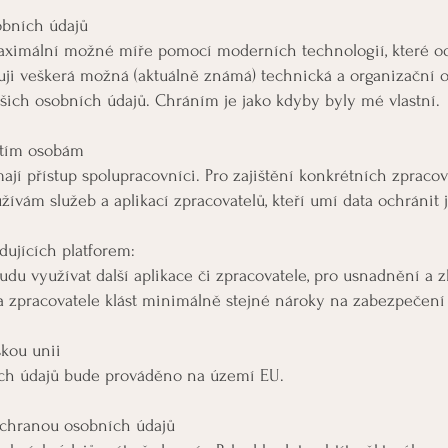
obních údajů
ximální možné míře pomocí moderních technologií, které od
žuji veškerá možná (aktuálně známá) technická a organizační o
šich osobních údajů. Chráním je jako kdyby byly mé vlastní.
etím osobám
í přístup spolupracovníci. Pro zajištění konkrétních zpraco
yužívám služeb a aplikací zpracovatelů, kteří umí data ochránit
dujících platforem:
du využívat další aplikace či zpracovatele, pro usnadnění a 
a zpracovatele klást minimálně stejné nároky na zabezpečení a
kou unii
ích údajů bude prováděno na území EU.
 ochranou osobních údajů