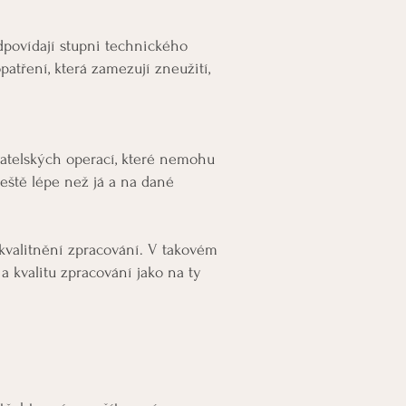
povídají stupni technického
patření, která zamezují zneužití,
vatelských operací, které nemohu
 ještě lépe než já a na dané
zkvalitnění zpracování. V takovém
 kvalitu zpracování jako na ty