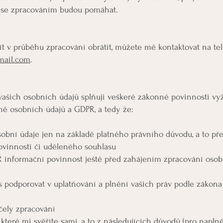
mi se zpracováním budou pomáhat.
t v průběhu zpracování obrátit, můžete mě kontaktovat na tel
mail.com
.
e vašich osobních údajů splňuji veškeré zákonné povinnosti vyž
ě osobních údajů a GDPR, a tedy že:
sobní údaje jen na základě platného právního důvodu, a to p
ovinnosti či uděleného souhlasu
R informační povinnost ještě před zahájením zpracování osob
podporovat v uplatňování a plnění vašich práv podle zákona
čely zpracování
teré mi svěříte sami, a to z následujících důvodů (pro naplně