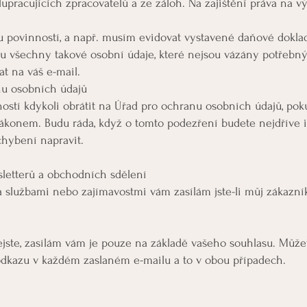
upracujících zpracovatelů a ze záloh. Na zajištění práva na vý
 povinností, a např. musím evidovat vystavené daňové dokl
žu všechny takové osobní údaje, které nejsou vázány potře
t na váš e-mail.
nu osobních údajů
ností kdykoli obrátit na Úřad pro ochranu osobních údajů, poku
ákonem. Budu ráda, když o tomto podezření budete nejdříve 
chybení napravit.
sletterů a obchodních sdělení
y a službami nebo zajímavostmi vám zasílám jste-li můj zákaz
jste, zasílám vám je pouze na základě vašeho souhlasu. Můž
odkazu v každém zaslaném e-mailu a to v obou případech.