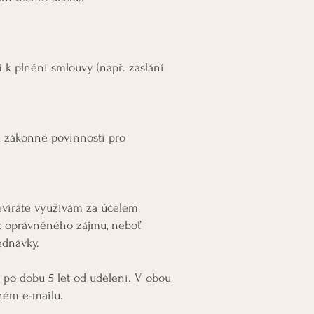
i k plnění smlouvy (např. zaslání
la zákonné povinnosti pro
otevíráte využívám za účelem
 z oprávněného zájmu, neboť
ednávky.
 po dobu 5 let od udělení. V obou
ném e-mailu.