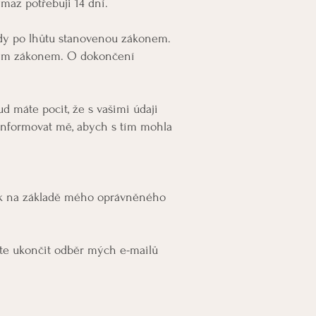
maz potřebuji 14 dní.
ady po lhůtu stanovenou zákonem.
bným zákonem. O dokončení
d máte pocit, že s vašimi údaji
informovat mě, abych s tím mohla
ník na základě mého oprávněného
ete ukončit odběr mých e-mailů