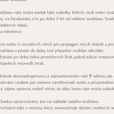
uhlasu vám můžu zasílat také nabídky třetích osob nebo využ
my na Facebooku, a to po dobu 5 let od udělení souhlasu. Sou
taktních údajů.
 a reference
í na webu či sociálních sítích pro propagaci mých služeb a p
ouhlasu a pouze do doby, než případně souhlas odvoláte.
chávám po dobu běhu promlčecích lhůt, pokud zákon nestanoví
řípadech neuvedli jinak.
ránek denisastrapinova.cz zaznamenávám vaši IP adresu, jak d
Používání cookies pro měření návštěvnosti webu a přizpůsobe
ý zájem správce, neboť věřím, že díky tomu vám můžu nabídnou
y budou zpracovávány jen na základě vašeho souhlasu.
rocházet také v režimu, který neumožňuje sbírání osobních ú