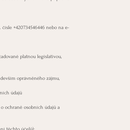
. čísle +420734546446 nebo na e-
adované platnou legislativou,
ředevším oprávněného zájmu,
ních údajů
 o ochraně osobních údajů a
ní těchto účelů):