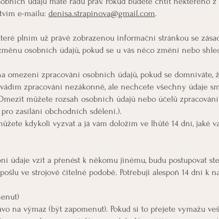
sobních údajů máte řadu práv. Pokud budete chtít některého z t
ctvím e-mailu:
denisa.strapinova@gmail.com
.
které plním už právě zobrazenou informační stránkou se zása
změnu osobních údajů, pokud se u vás něco změní nebo shled
na omezení zpracování osobních údajů, pokud se domníváte,
rovádím zpracování nezákonně, ale nechcete všechny údaje sm
 Omezit můžete rozsah osobních údajů nebo účelů zpracování.
pro zasílání obchodních sdělení.).
ůžete kdykoli vyzvat a já vám doložím ve lhůtě 14 dní, jaké 
bní údaje vzít a přenést k někomu jinému, budu postupovat stej
pošlu ve strojově čitelné podobě. Potřebuji alespoň 14 dní k n
enut)
ávo na výmaz (být zapomenut). Pokud si to přejete vymažu ve