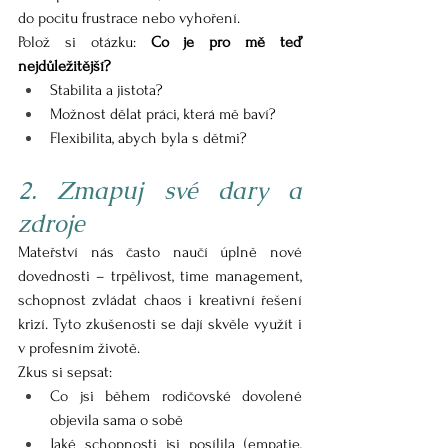
do pocitu frustrace nebo vyhoření.
Polož si otázku: 
Co je pro mě teď 
nejdůležitější?
Stabilita a jistota?
Možnost dělat práci, která mě baví?
Flexibilita, abych byla s dětmi?
2. Zmapuj své dary a 
zdroje
Mateřství nás často naučí úplně nové 
dovednosti – trpělivost, time management, 
schopnost zvládat chaos i kreativní řešení 
krizí. Tyto zkušenosti se dají skvěle využít i 
v profesním životě.
Zkus si sepsat:
Co jsi během rodičovské dovolené 
objevila sama o sobě
Jaké schopnosti jsi posílila (empatie, 