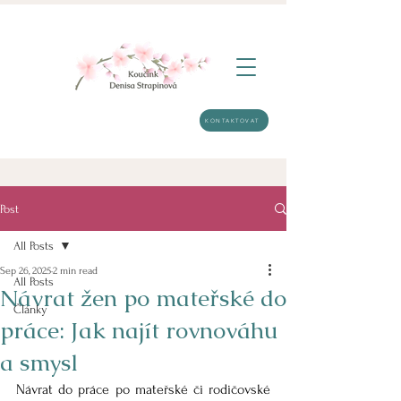
KONTAKTOVAT
Post
All Posts
Sep 26, 2025
2 min read
All Posts
Návrat žen po mateřské do
Články
práce: Jak najít rovnováhu
a smysl
Návrat do práce po mateřské či rodičovské 