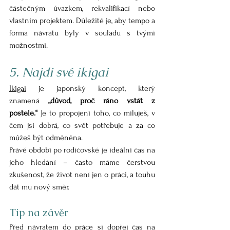
částečným úvazkem, rekvalifikací nebo 
vlastním projektem. Důležité je, aby tempo a 
forma návratu byly v souladu s tvými 
možnostmi.
5. Najdi své ikigai
Ikigai
 je japonský koncept, který 
znamená 
„důvod, proč ráno vstát z 
postele.“
 Je to propojení toho, co miluješ, v 
čem jsi dobrá, co svět potřebuje a za co 
můžeš být odměněna.
Právě období po rodičovské je ideální čas na 
jeho hledání – často máme čerstvou 
zkušenost, že život není jen o práci, a touhu 
dát mu nový směr.
Tip na závěr
Před návratem do práce si dopřej čas na 