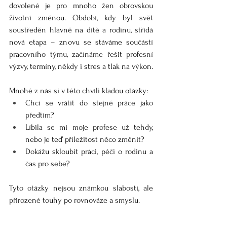
dovolené je pro mnoho žen obrovskou 
životní změnou. Období, kdy byl svět 
soustředěn hlavně na dítě a rodinu, střídá 
nová etapa – znovu se stáváme součástí 
pracovního týmu, začínáme řešit profesní 
výzvy, termíny, někdy i stres a tlak na výkon.
Mnohé z nás si v této chvíli kladou otázky:
Chci se vrátit do stejné práce jako 
předtím?
Líbila se mi moje profese už tehdy, 
nebo je teď příležitost něco změnit?
Dokážu skloubit práci, péči o rodinu a 
čas pro sebe?
Tyto otázky nejsou známkou slabosti, ale 
přirozené touhy po rovnováze a smyslu.