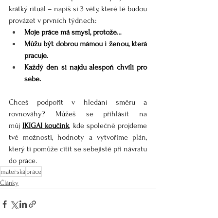
krátký rituál – napiš si 3 věty, které tě budou 
provázet v prvních týdnech:
Moje práce má smysl, protože…
Můžu být dobrou mámou i ženou, která 
pracuje.
Každý den si najdu alespoň chvíli pro 
sebe.
Chceš podpořit v hledání směru a 
rovnováhy? Můžeš se přihlásit na 
můj 
IKIGAI koučink
, kde společně projdeme 
tvé možnosti, hodnoty a vytvoříme plán, 
který ti pomůže cítit se sebejistě při návratu 
do práce.
mateřská
práce
Články