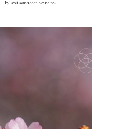
Návrat do práce po mateřské či rodičovské dovolené je
pro mnoho žen obrovskou životní změnou. Období, kdy
byl svět soustředěn hlavně na...